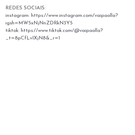
REDES SOCIAIS:
instagram: https://www.instagram.com/vaipaolla?
igsh=MW5xNjNnZDRkN3Y5
tiktok: https://www.tiktok.com/@vaipaolla?
_t=8pCfLvIXjN8&_r=1