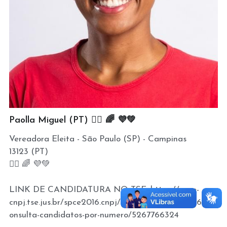
Paolla Miguel (PT) ✊🏾 🌈 💜💚
Vereadora Eleita - São Paulo (SP) - Campinas
13123 (PT)
✊🏾 🌈 💜💚
LINK DE CANDIDATURA NO TSE: https://spce-
cnpj.tse.jus.br/spce2016.cnpj/internet/#/eleicoes/619/c
onsulta-candidatos-por-numero/5267766324