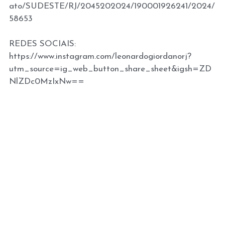
ato/SUDESTE/RJ/2045202024/190001926241/2024/
58653
REDES SOCIAIS:
https://www.instagram.com/leonardogiordanorj?
utm_source=ig_web_button_share_sheet&igsh=ZD
NlZDc0MzIxNw==