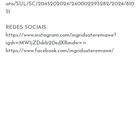
ato/SUL/SC/2045202024/240002293282/2024/810
51
REDES SOCIAIS:
https://www.instagram.com/ingridsateremawe?
igsh=MW1jZDdrb20xdXRmdw==
https://www.facebook.com/ingridsateremawe/