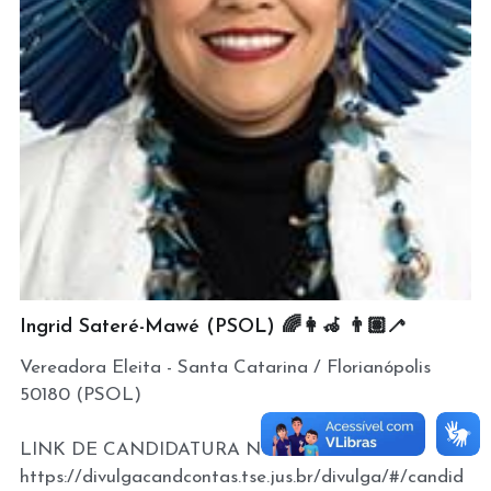
Ingrid Sateré-Mawé (PSOL) 🌈👩‍🦽 👨🏽‍🦯
Vereadora Eleita - Santa Catarina / Florianópolis
50180 (PSOL)
LINK DE CANDIDATURA NO TSE:
https://divulgacandcontas.tse.jus.br/divulga/#/candid