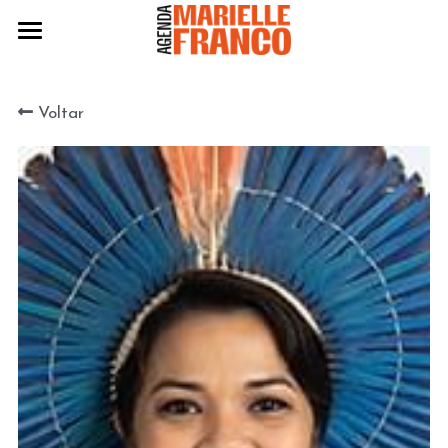
Agenda 2024
Voltar
Eleitas 2024
Práticas
Políticas
Edição 2022
Edição 2020
BAIXE A AGENDA 2024