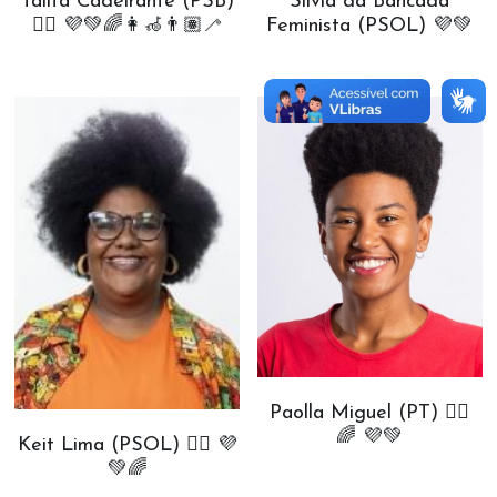
Talita Cadeirante (PSB)
Silvia da Bancada
✊🏾 💜💚🌈👩‍🦽👨🏽‍🦯
Feminista (PSOL) 💜💚
Paolla Miguel (PT) ✊🏾
🌈 💜💚
Keit Lima (PSOL) ✊🏾 💜
💚🌈