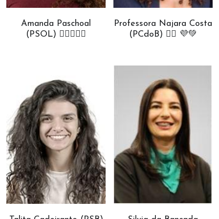
Amanda Paschoal
Professora Najara Costa
(PSOL) ✊🏾💗💙🌈
(PCdoB) ✊🏾 💜💚