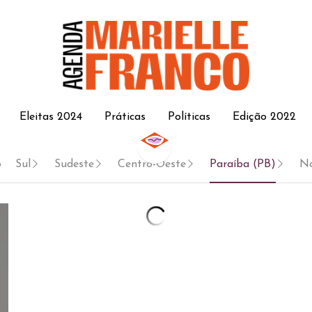
Eleitas 2024
Eleitas 2024
Práticas
Práticas
Políticas
Políticas
Edição 2022
Edição 2022
o
Sul
Sudeste
Centro-Oeste
Paraíba (PB)
No