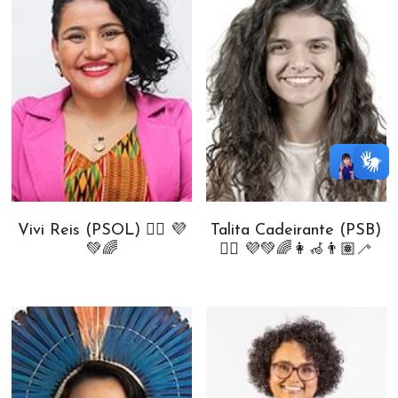
Vivi Reis (PSOL) ✊🏾 💜
Talita Cadeirante (PSB)
💚🌈
✊🏾 💜💚🌈👩‍🦽👨🏽‍🦯