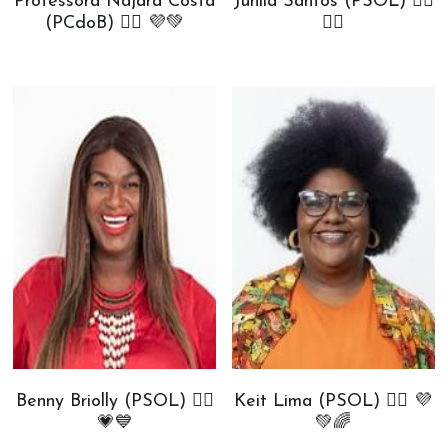
Professora Najara Costa
Juhlia Santos (PSOL) ✊🏾
(PCdoB) ✊🏾 💜💚
💗💙
Benny Briolly (PSOL) ✊🏾
Keit Lima (PSOL) ✊🏾 💜
💗💙
💚🌈