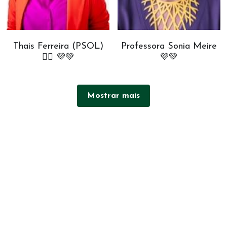
Thais Ferreira (PSOL)
Professora Sonia Meire
✊🏾 💜💚
💜💚
Mostrar mais