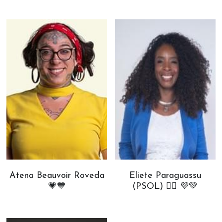
Atena Beauvoir Roveda
Eliete Paraguassu
💗💙
(PSOL) ✊🏾 💜💚