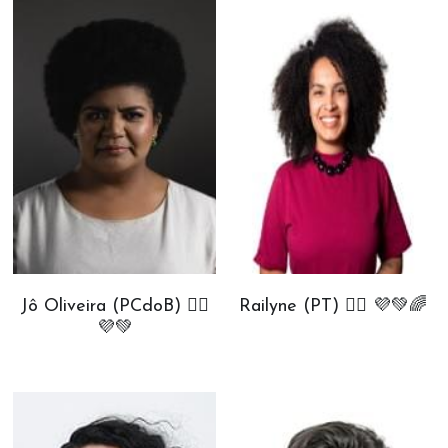
Jô Oliveira (PCdoB) ✊🏾
Railyne (PT) ✊🏾 💜💚🌈
💜💚