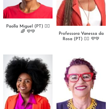
Paolla Miguel (PT) ✊🏾
🌈 💜💚
Professora Vanessa da
Rosa (PT) ✊🏾 💜💚