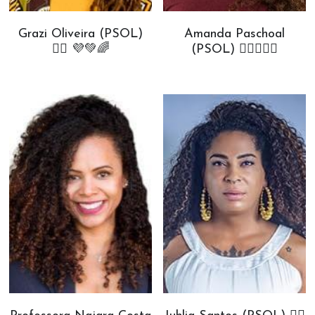
Grazi Oliveira (PSOL)
Amanda Paschoal
✊🏾 💜💚🌈
(PSOL) ✊🏾💗💙🌈