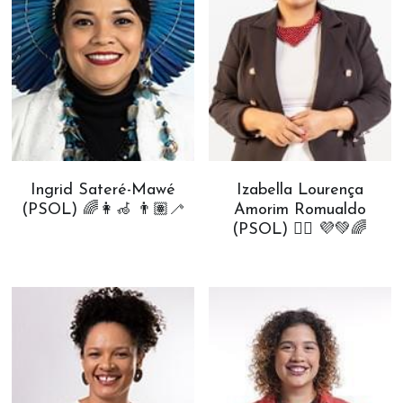
Ingrid Sateré-Mawé
Izabella Lourença
(PSOL) 🌈👩‍🦽 👨🏽‍🦯
Amorim Romualdo
(PSOL) ✊🏾 💜💚🌈