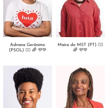
Adriana Gerônimo
Maíra do MST (PT) ✊🏾
(PSOL) ✊🏾 🌈 💜💚
🌈 💜💚