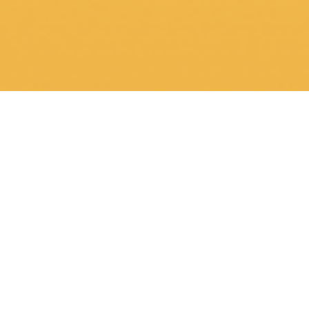
O Mapa
Clique nos girassóis para acessar o 
link da lista das candidatas 
comprometidas em cada cidade.